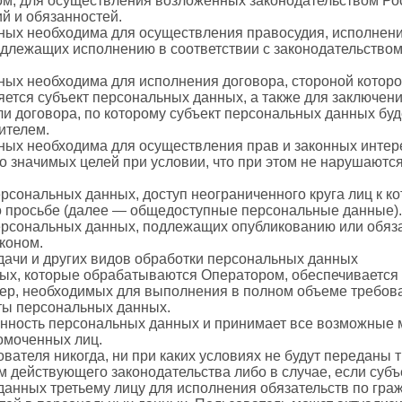
ом, для осуществления возложенных законодательством Р
й и обязанностей.
ных необходима для осуществления правосудия, исполнения 
одлежащих исполнению в соответствии с законодательство
ных необходима для исполнения договора, стороной котор
яется субъект персональных данных, а также для заключен
и договора, по которому субъект персональных данных буд
ителем.
ных необходима для осуществления прав и законных интере
 значимых целей при условии, что при этом не нарушаются
ерсональных данных, доступ неограниченного круга лиц к 
о просьбе (далее — общедоступные персональные данные).
персональных данных, подлежащих опубликованию или обяз
коном.
едачи и других видов обработки персональных данных
ых, которые обрабатываются Оператором, обеспечивается
мер, необходимых для выполнения в полном объеме требо
иты персональных данных.
ранность персональных данных и принимает все возможные
омоченных лиц.
вателя никогда, ни при каких условиях не будут переданы 
м действующего законодательства либо в случае, если суб
данных третьему лицу для исполнения обязательств по гра