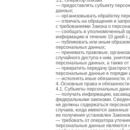
3.2. Оператор обязан:
— предоставлять субъекту персо
данных;
— организовывать обработку пер
— отвечать на обращения и запро
с требованиями Закона о персон
— сообщать в уполномоченный ор
информацию в течение 10 дней с 
— публиковать или иным образом
персональных данных;
— принимать правовые, организа
случайного доступа к ним, уничт
персональных данных, а также о
— прекратить передачу (распрост
персональные данные в порядке 
— исполнять иные обязанности, 
4. Основные права и обязанност
4.1. Субъекты персональных дан
— получать информацию, касающу
федеральными законами. Сведени
не должны содержаться персонал
случаев, когда имеются законные
ее получения установлен Законо
— требовать от оператора уточне
персональные данные являются н