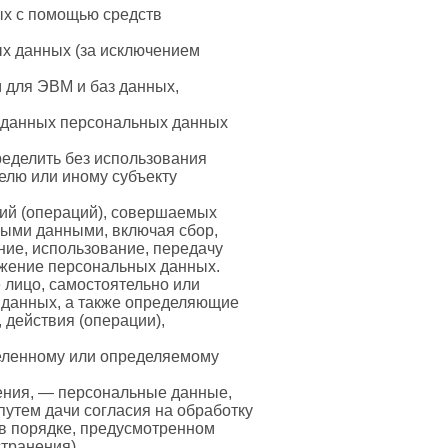
ых с помощью средств
х данных (за исключением
 для ЭВМ и баз данных,
 данных персональных данных
ределить без использования
лю или иному субъекту
вий (операций), совершаемых
ными данными, включая сбор,
ние, использование, передачу
тожение персональных данных.
 лицо, самостоятельно или
 данных, а также определяющие
 действия (операции),
еленному или определяемому
ения, — персональные данные,
путем дачи согласия на обработку
в порядке, предусмотренном
транения).