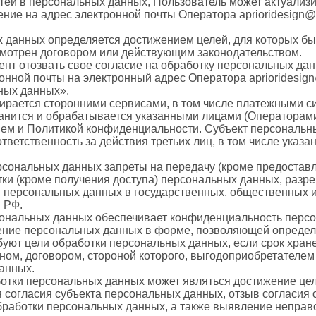
стей в персональных данных, Пользователь может актуализи
ие на адрес электронной почты Оператора aprioridesign@m
ых данных определяется достижением целей, для которых 
смотрен договором или действующим законодательством.
нт отозвать свое согласие на обработку персональных да
нной почты на электронный адрес Оператора aprioridesign
ных данных».
бирается сторонними сервисами, в том числе платежными с
ранится и обрабатывается указанными лицами (Операторами
ием и Политикой конфиденциальности. Субъект персональн
тветственность за действия третьих лиц, в том числе указ
рсональных данных запреты на передачу (кроме предоставл
тки (кроме получения доступа) персональных данных, разр
и персональных данных в государственных, общественных 
 РФ.
рсональных данных обеспечивает конфиденциальность перс
нение персональных данных в форме, позволяющей определ
ебуют цели обработки персональных данных, если срок хра
ом, договором, стороной которого, выгодоприобретателем
анных.
ботки персональных данных может являться достижение це
я согласия субъекта персональных данных, отзыв согласия
бработки персональных данных, а также выявление непра