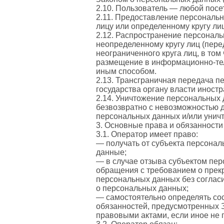
2.10. Пользователь — любой посетит
2.11. Предоставление персональ
лицу или определенному кругу лиц
2.12. Распространение персонал
неопределенному кругу лиц (пер
неограниченного круга лиц, в то
размещение в информационно-тел
иным способом.
2.13. Трансграничная передача 
государства органу власти иност
2.14. Уничтожение персональных
безвозвратно с невозможностью 
персональных данных и/или унич
3. Основные права и обязанност
3.1. Оператор имеет право:
— получать от субъекта персона
данные;
— в случае отзыва субъектом пер
обращения с требованием о прек
персональных данных без согласи
о персональных данных;
— самостоятельно определять со
обязанностей, предусмотренных 
правовыми актами, если иное не