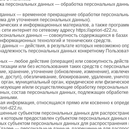
тка персональных данных — обработка персональных данн
 данных — временное прекращение обработки персональны
има для уточнения персональных данных).
афических и информационных материалов, а также программ
ети интернет по сетевому адресу https://apriori-d22.ru.
рсональных данных — совокупность содержащихся в базах
нформационных технологий и технических средств.
 данных — действия, в результате которых невозможно оп
адлежность персональных данных конкретному Пользовате
ных — любое действие (операция) или совокупность дейст
тизации или без использования таких средств с персональ
ие, хранение, уточнение (обновление, изменение), извлече
е, доступ), обезличивание, блокирование, удаление, унич
 орган, муниципальный орган, юридическое или физическое
анизующие и/или осуществляющие обработку персональных
ных, состав персональных данных, подлежащих обработке,
данными.
ая информация, относящаяся прямо или косвенно к опред
ori-d22.ru.
ешенные субъектом персональных данных для распростран
ц к которым предоставлен субъектом персональных данных 
ых субъектом персональных данных для распространения 
(далее — персональные данные, разрешенные для распрос