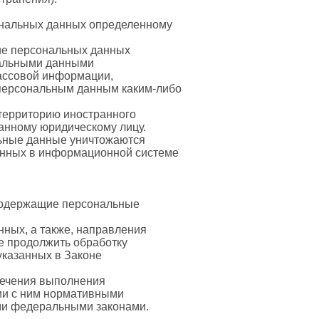
ональных данных определенному
ие персональных данных
нальными данными
массовой информации,
 персональным данным каким-либо
территорию иностранного
ранному юридическому лицу.
льные данные уничтожаются
анных в информационной системе
 содержащие персональные
нных, а также, направления
е продолжить обработку
указанных в Законе
печения выполнения
ии с ним нормативными
ми федеральными законами.