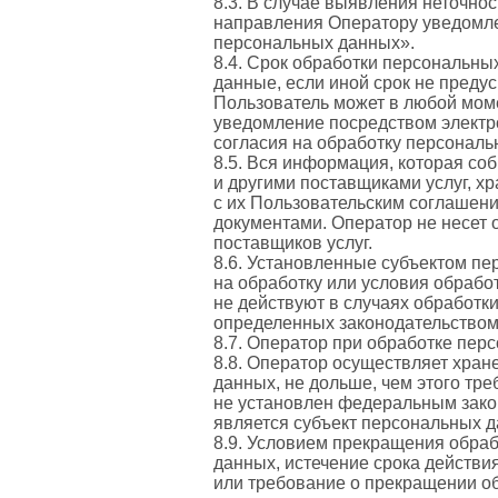
8.3. В случае выявления неточно
направления Оператору уведомлен
персональных данных».
8.4. Срок обработки персональн
данные, если иной срок не преду
Пользователь может в любой моме
уведомление посредством электро
согласия на обработку персональ
8.5. Вся информация, которая со
и другими поставщиками услуг, х
с их Пользовательским соглашен
документами. Оператор не несет о
поставщиков услуг.
8.6. Установленные субъектом пе
на обработку или условия обрабо
не действуют в случаях обработк
определенных законодательством
8.7. Оператор при обработке пе
8.8. Оператор осуществляет хра
данных, не дольше, чем этого тр
не установлен федеральным закон
является субъект персональных д
8.9. Условием прекращения обра
данных, истечение срока действи
или требование о прекращении о