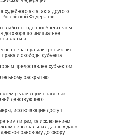
оссийской Федерации
судебного акта, акта другого
м Российской Федерации
ого либо выгодоприобретателем
ия договора по инициативе
ет являться
сов оператора или третьих лиц
 права и свободы субъекта
которым предоставлен субъектом
ательному раскрытию
 путем реализации правовых,
ваний действующего
 меры, исключающие доступ
третьим лицам, за исключением
ъектом персональных данных дано
жданско-правовому договору.