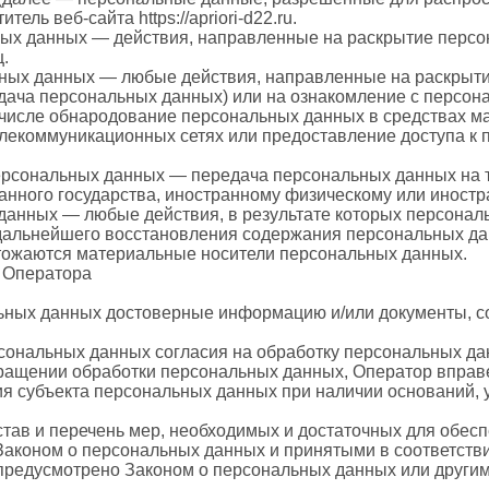
ель веб-сайта https://apriori-d22.ru.
ных данных — действия, направленные на раскрытие перс
.
ьных данных — любые действия, направленные на раскрыт
едача персональных данных) или на ознакомление с персо
м числе обнародование персональных данных в средствах 
екоммуникационных сетях или предоставление доступа к
персональных данных — передача персональных данных на 
ранного государства, иностранному физическому или иност
 данных — любые действия, в результате которых персона
дальнейшего восстановления содержания персональных д
тожаются материальные носители персональных данных.
и Оператора
льных данных достоверные информацию и/или документы,
сональных данных согласия на обработку персональных да
ращении обработки персональных данных, Оператор вправ
я субъекта персональных данных при наличии оснований, 
став и перечень мер, необходимых и достаточных для обес
Законом о персональных данных и принятыми в соответств
 предусмотрено Законом о персональных данных или други